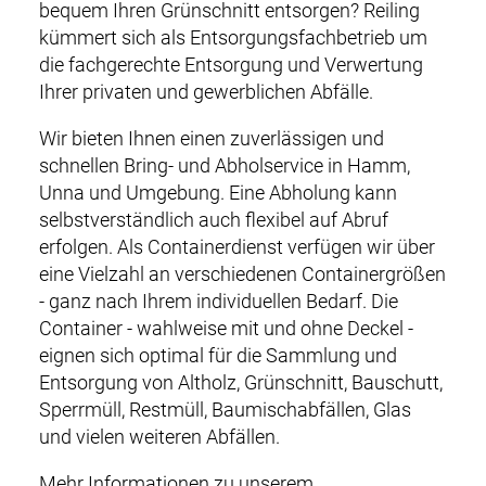
bequem Ihren Grünschnitt entsorgen? Reiling
M
NEWS
kümmert sich als Entsorgungsfachbetrieb um
a
die fachgerechte Entsorgung und Verwertung
i
RECYCLING & PRODUKTE
Ihrer privaten und gewerblichen Abfälle.
n
Wir bieten Ihnen einen zuverlässigen und
n
SERVICE & LOGISTIK
schnellen Bring- und Abholservice in Hamm,
a
Unna und Umgebung. Eine Abholung kann
v
ZERTIFIKATE
selbstverständlich auch flexibel auf Abruf
i
erfolgen. Als Containerdienst verfügen wir über
g
UNTERNEHMEN
eine Vielzahl an verschiedenen Containergrößen
a
- ganz nach Ihrem individuellen Bedarf. Die
t
KARRIERE
Container - wahlweise mit und ohne Deckel -
i
eignen sich optimal für die Sammlung und
o
KONTAKT
Entsorgung von Altholz, Grünschnitt, Bauschutt,
n
Sperrmüll, Restmüll, Baumischabfällen, Glas
DOWNLOADS
und vielen weiteren Abfällen.
Mehr Informationen zu unserem