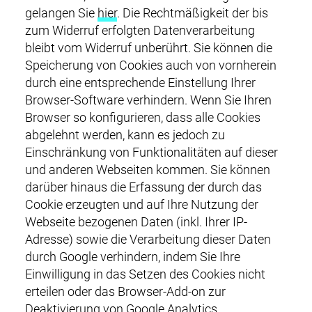
ZERTIFIKATE
gelangen Sie
hier
. Die Rechtmäßigkeit der bis
i
zum Widerruf erfolgten Datenverarbeitung
g
UNTERNEHMEN
bleibt vom Widerruf unberührt. Sie können die
a
Speicherung von Cookies auch von vornherein
t
KARRIERE
durch eine entsprechende Einstellung Ihrer
i
Browser-Software verhindern. Wenn Sie Ihren
o
KONTAKT
Browser so konfigurieren, dass alle Cookies
n
abgelehnt werden, kann es jedoch zu
DOWNLOADS
Einschränkung von Funktionalitäten auf dieser
und anderen Webseiten kommen. Sie können
darüber hinaus die Erfassung der durch das
Cookie erzeugten und auf Ihre Nutzung der
Webseite bezogenen Daten (inkl. Ihrer IP-
Adresse) sowie die Verarbeitung dieser Daten
durch Google verhindern, indem Sie Ihre
Einwilligung in das Setzen des Cookies nicht
erteilen oder das Browser-Add-on zur
Deaktivierung von Google Analytics