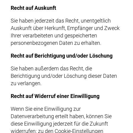
Recht auf Auskunft
Sie haben jederzeit das Recht, unentgeltlich
Auskunft über Herkunft, Empfänger und Zweck
Ihrer verarbeiteten und gespeicherten
personenbezogenen Daten zu erhalten.
Recht auf Berichtigung und/oder Löschung
Sie haben außerdem das Recht, die
Berichtigung und/oder Löschung dieser Daten
DE
EN
zu verlangen.
M
NEWS
a
Recht auf Widerruf einer Einwilligung
i
RECYCLING & PRODUKTE
Wenn Sie eine Einwilligung zur
n
Datenverarbeitung erteilt haben, können Sie
n
SERVICE & LOGISTIK
diese Einwilligung jederzeit für die Zukunft
a
widerrufen; zu den Cookie-Einstellungen
v