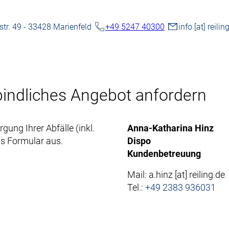
r. 49 - 33428 Marienfeld
+49 5247 40300
info
[at]
reilin
rbindliches Angebot anfordern
gung Ihrer Abfälle (inkl.
Anna-Katharina Hinz
as Formular aus.
Dispo
Kundenbetreuung
Mail:
a.hinz
[at]
reiling.de
Tel.:
+49 2383 936031