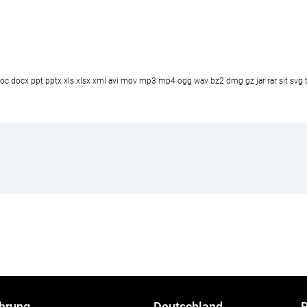
f doc docx ppt pptx xls xlsx xml avi mov mp3 mp4 ogg wav bz2 dmg gz jar rar sit svg t
hrung
Deutschland
R