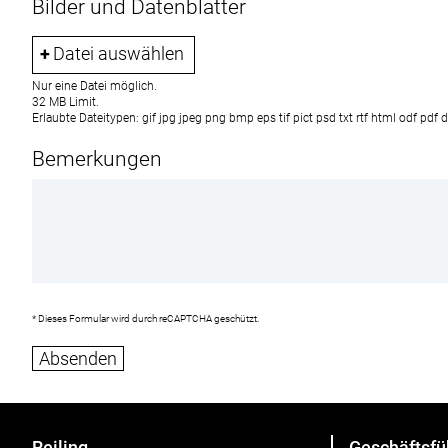
Bilder und Datenblätter
Datei auswählen
Nur eine Datei möglich.
32 MB Limit.
Erlaubte Dateitypen: gif jpg jpeg png bmp eps tif pict psd txt rtf html odf pd
Bemerkungen
* Dieses Formular wird durch reCAPTCHA geschützt.
Reiling
Geschäftsfü