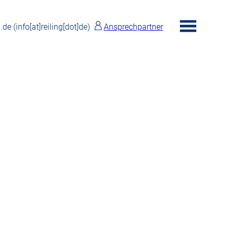
g.de
(info[at]reiling[dot]de)
Ansprechpartner
toggle
menu