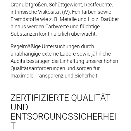
Granulatgrößen, Schüttgewicht, Restfeuchte,
intrinsische Viskosität (iV), Fehlfarben sowie
Fremdstoffe wie z. B. Metalle und Holz. Darüber
hinaus werden Farbwerte und flüchtige
Substanzen kontinuierlich überwacht.
DE
EN
Regelmäßige Untersuchungen durch
M
unabhängige externe Labore sowie jährliche
NEWS
a
Audits bestätigen die Einhaltung unserer hohen
i
Qualitätsanforderungen und sorgen für
RECYCLING & PRODUKTE
n
maximale Transparenz und Sicherheit.
n
SERVICE & LOGISTIK
a
ZERTIFIZIERTE QUALITÄT
v
ZERTIFIKATE
i
UND
g
UNTERNEHMEN
ENTSORGUNGSSICHERHEI
a
T
t
KARRIERE