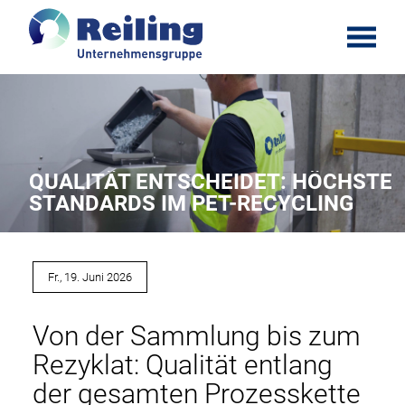
t
o
D
g
i
g
r
l
e
e
k
QUALITÄT ENTSCHEIDET: HÖCHSTE
m
t
STANDARDS IM PET-RECYCLING
e
z
n
u
u
m
Fr., 19. Juni 2026
I
n
Von der Sammlung bis zum
h
a
Rezyklat: Qualität entlang
l
der gesamten Prozesskette
t