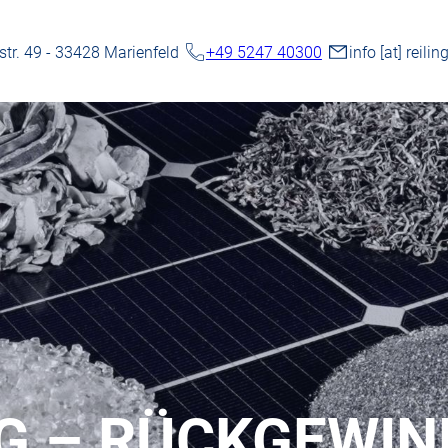
r. 49 - 33428 Marienfeld
+49 5247 40300
info
[at]
reilin
NG – RÜCKGEWI