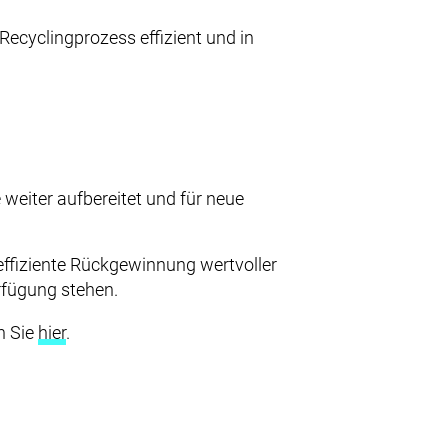
ecyclingprozess effizient und in
ING & PRODUKTE
VICE & LOGISTIK
 weiter aufbereitet und für neue
ZERTIFIKATE
effiziente Rückgewinnung wertvoller
rfügung stehen.
UNTERNEHMEN
n Sie
hier
.
KARRIERE