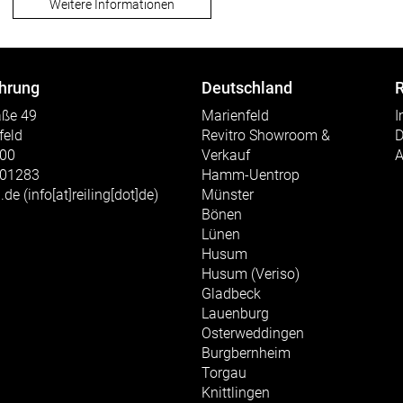
Weitere Informationen
hrung
Deutschland
R
aße 49
Marienfeld
I
feld
Revitro Showroom &
D
300
Verkauf
301283
Hamm-Uentrop
g.de
(info[at]reiling[dot]de)
Münster
Bönen
Lünen
Husum
Husum (Veriso)
Gladbeck
Lauenburg
Osterweddingen
Burgbernheim
Torgau
Knittlingen