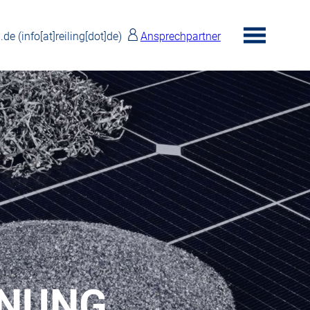
g.de
(info[at]reiling[dot]de)
Ansprechpartner
toggle
menu
NNUNG