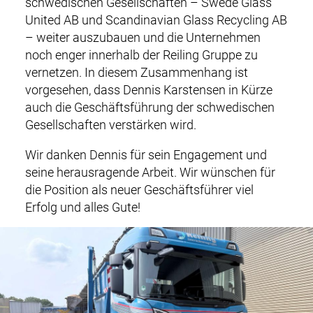
schwedischen Gesellschaften – Swede Glass
i
RECYCLING & PRODUKTE
United AB und Scandinavian Glass Recycling AB
n
– weiter auszubauen und die Unternehmen
n
SERVICE & LOGISTIK
noch enger innerhalb der Reiling Gruppe zu
a
vernetzen. In diesem Zusammenhang ist
v
ZERTIFIKATE
vorgesehen, dass Dennis Karstensen in Kürze
i
auch die Geschäftsführung der schwedischen
g
UNTERNEHMEN
Gesellschaften verstärken wird.
a
t
KARRIERE
Wir danken Dennis für sein Engagement und
i
seine herausragende Arbeit. Wir wünschen für
o
KONTAKT
die Position als neuer Geschäftsführer viel
n
Erfolg und alles Gute!
DOWNLOADS