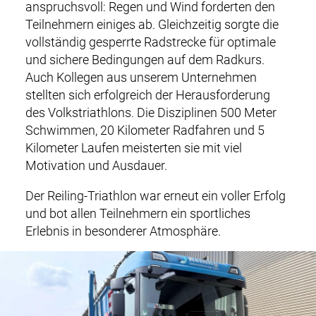
a
anspruchsvoll: Regen und Wind forderten den
i
RECYCLING & PRODUKTE
Teilnehmern einiges ab. Gleichzeitig sorgte die
n
vollständig gesperrte Radstrecke für optimale
n
SERVICE & LOGISTIK
und sichere Bedingungen auf dem Radkurs.
a
Auch Kollegen aus unserem Unternehmen
v
stellten sich erfolgreich der Herausforderung
ZERTIFIKATE
i
des Volkstriathlons. Die Disziplinen 500 Meter
g
Schwimmen, 20 Kilometer Radfahren und 5
UNTERNEHMEN
a
Kilometer Laufen meisterten sie mit viel
t
Motivation und Ausdauer.
KARRIERE
i
Der Reiling-Triathlon war erneut ein voller Erfolg
o
KONTAKT
und bot allen Teilnehmern ein sportliches
n
Erlebnis in besonderer Atmosphäre.
DOWNLOADS