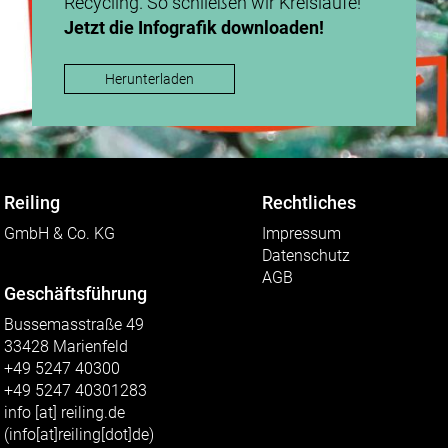
Recycling. So schließen wir Kreisläufe!
Jetzt die Infografik downloaden!
Herunterladen
Reiling
Rechtliches
GmbH & Co. KG
Impressum
Datenschutz
AGB
Geschäftsführung
Bussemasstraße 49
33428 Marienfeld
+49 5247 40300
+49 5247 40301283
info
[at]
reiling.de
(info[at]reiling[dot]de)