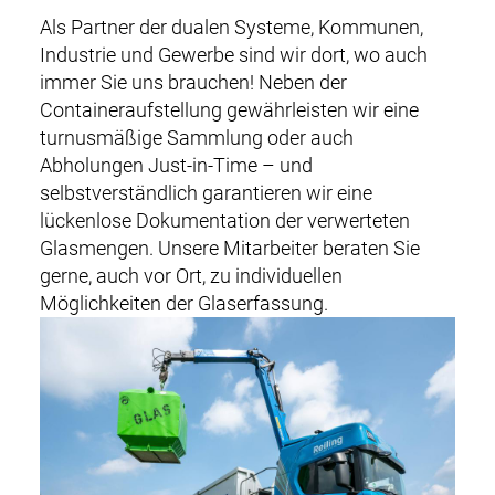
Als Partner der dualen Systeme, Kommunen,
Industrie und Gewerbe sind wir dort, wo auch
immer Sie uns brauchen! Neben der
Containeraufstellung gewährleisten wir eine
turnusmäßige Sammlung oder auch
Abholungen Just-in-Time – und
selbstverständlich garantieren wir eine
lückenlose Dokumentation der verwerteten
Glasmengen. Unsere Mitarbeiter beraten Sie
gerne, auch vor Ort, zu individuellen
DE
EN
Möglichkeiten der Glaserfassung.
M
NEWS
a
i
RECYCLING & PRODUKTE
n
n
SERVICE & LOGISTIK
a
v