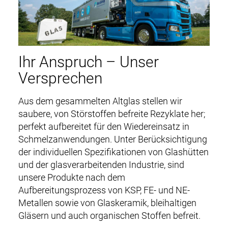
ZERTIFIKATE
i
g
UNTERNEHMEN
a
t
KARRIERE
Ihr Anspruch – Unser
i
Versprechen
o
KONTAKT
n
Aus dem gesammelten Altglas stellen wir
DOWNLOADS
saubere, von Störstoffen befreite Rezyklate her;
perfekt aufbereitet für den Wiedereinsatz in
Schmelzanwendungen. Unter Berücksichtigung
der individuellen Spezifikationen von Glashütten
und der glasverarbeitenden Industrie, sind
unsere Produkte nach dem
Aufbereitungsprozess von KSP, FE- und NE-
Metallen sowie von Glaskeramik, bleihaltigen
Gläsern und auch organischen Stoffen befreit.